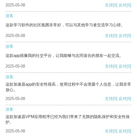
2025-05-08
支持
[0]
反对
[0]
游客
这款学习软件的社区氛围非常好，可以与其他学习者交流学习心得。
2025-05-08
支持
[0]
反对
[0]
游客
这款app就像我的社交平台，让我能够与志同道合的朋友一起交流。
2025-05-08
支持
[0]
反对
[0]
游客
这款加速器app的安全性很高，使用过程中不会泄露个人信息，让我非常
放心。
2025-05-08
支持
[0]
反对
[0]
游客
这款加速器VPM应用程序已经为我们带来了无限的隐私保护和安全性保
护。
2025-05-08
支持
[0]
反对
[0]