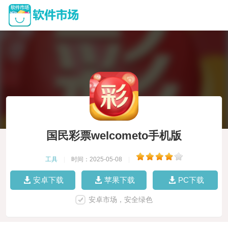
国民彩票welcometo手机版
工具
|
时间：2025-05-08
|
安卓下载
苹果下载
PC下载
安卓市场，安全绿色