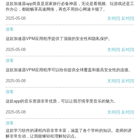
这款加速器app简直是居家旅行必备神器，无论是看视频、玩游戏还是工
作办公，都能畅享高速网络，再也不用担心网速卡顿了。
2025-05-08
支持
[0]
反对
[0]
游客
这款加速器VPM应用程序提供了顶级的安全性和隐私保护。
2025-05-08
支持
[0]
反对
[0]
游客
这款加速器VPM应用程序可以给你提供全球覆盖和最高安全性的连接。
2025-05-08
支持
[0]
反对
[0]
游客
这款app的音乐资源非常优质，可以让我尽情享受音乐的魅力。
2025-05-08
支持
[0]
反对
[0]
游客
这款学习软件的课程内容非常丰富，涵盖了各个学科的知识。老师的讲
解非常生动，让我能够轻松理解知识点。