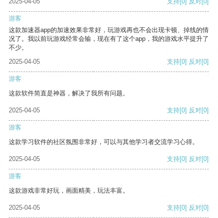
2025-04-05
支持
[0]
反对
[0]
游客
这款加速器app的加速效果非常好，玩游戏再也不会出现卡顿、掉线的情
况了。我以前玩游戏经常会输，现在有了这个app，我的游戏水平提升了
不少。
2025-04-05
支持
[0]
反对
[0]
游客
这款软件简直是神器，解决了我所有问题。
2025-04-05
支持
[0]
反对
[0]
游客
这款学习软件的社区氛围非常好，可以与其他学习者交流学习心得。
2025-04-05
支持
[0]
反对
[0]
游客
这款游戏非常好玩，画面精美，玩法丰富。
2025-04-05
支持
[0]
反对
[0]