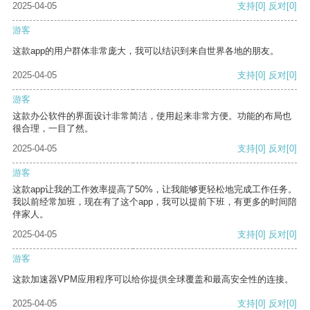
2025-04-05
支持
[0]
反对
[0]
游客
这款app的用户群体非常庞大，我可以结识到来自世界各地的朋友。
2025-04-05
支持
[0]
反对
[0]
游客
这款办公软件的界面设计非常简洁，使用起来非常方便。功能的布局也
很合理，一目了然。
2025-04-05
支持
[0]
反对
[0]
游客
这款app让我的工作效率提高了50%，让我能够更轻松地完成工作任务。
我以前经常加班，现在有了这个app，我可以提前下班，有更多的时间陪
伴家人。
2025-04-05
支持
[0]
反对
[0]
游客
这款加速器VPM应用程序可以给你提供全球覆盖和最高安全性的连接。
2025-04-05
支持
[0]
反对
[0]