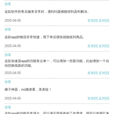
游客
这款软件的售后服务非常好，遇到问题都能得到及时解决。
2025-04-05
支持
[0]
反对
[0]
游客
这款app的物流非常快捷，我下单后很快就能收到商品。
2025-04-05
支持
[0]
反对
[0]
游客
这款加速器app的功能有点单一，可以增加一些新功能，比如增加一个自
动切换线路的功能。
2025-04-05
支持
[0]
反对
[0]
游客
梯子神器，ins随便看，美美哒！
2025-04-05
支持
[0]
反对
[0]
游客
这款app的功能非常强大，可以满足我所有的工作需求。我可以使用它来