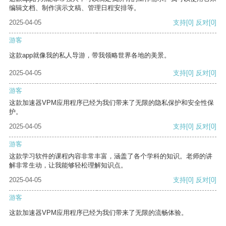
编辑文档、制作演示文稿、管理日程安排等。
2025-04-05
支持
[0]
反对
[0]
游客
这款app就像我的私人导游，带我领略世界各地的美景。
2025-04-05
支持
[0]
反对
[0]
游客
这款加速器VPM应用程序已经为我们带来了无限的隐私保护和安全性保
护。
2025-04-05
支持
[0]
反对
[0]
游客
这款学习软件的课程内容非常丰富，涵盖了各个学科的知识。老师的讲
解非常生动，让我能够轻松理解知识点。
2025-04-05
支持
[0]
反对
[0]
游客
这款加速器VPM应用程序已经为我们带来了无限的流畅体验。