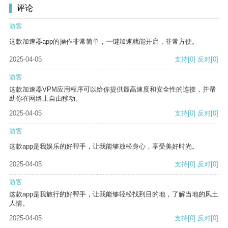
评论
游客
这款加速器app的操作非常简单，一键加速就能开启，非常方便。
2025-04-05
支持
[0]
反对
[0]
游客
这款加速器VPM应用程序可以给你提供最高速度和安全性的连接，并帮
助你在网络上自由移动。
2025-04-05
支持
[0]
反对
[0]
游客
这款app是我娱乐的好帮手，让我能够放松身心，享受美好时光。
2025-04-05
支持
[0]
反对
[0]
游客
这款app是我旅行的好帮手，让我能够轻松找到目的地，了解当地的风土
人情。
2025-04-05
支持
[0]
反对
[0]