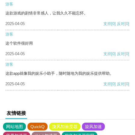
游客
这款游戏的剧情非常感人，让我久久不能忘怀。
2025-04-05
支持
[0]
反对
[0]
游客
这个软件很好用
2025-04-05
支持
[0]
反对
[0]
游客
这款app就像我的娱乐小助手，随时随地为我的娱乐提供帮助。
2025-04-05
支持
[0]
反对
[0]
友情链接
网站地图
QuickQ
旋风加速度器
旋风加速