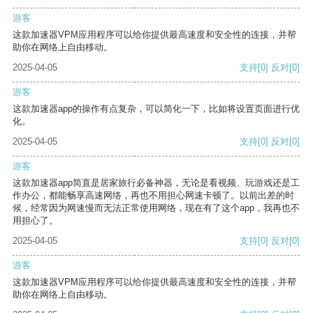
游客
这款加速器VPM应用程序可以给你提供最高速度和安全性的连接，并帮
助你在网络上自由移动。
2025-04-05
支持
[0]
反对
[0]
游客
这款加速器app的操作有点复杂，可以简化一下，比如将设置页面进行优
化。
2025-04-05
支持
[0]
反对
[0]
游客
这款加速器app简直是居家旅行必备神器，无论是看视频、玩游戏还是工
作办公，都能畅享高速网络，再也不用担心网速卡顿了。以前出差的时
候，经常因为网速慢而无法正常使用网络，现在有了这个app，我再也不
用担心了。
2025-04-05
支持
[0]
反对
[0]
游客
这款加速器VPM应用程序可以给你提供最高速度和安全性的连接，并帮
助你在网络上自由移动。