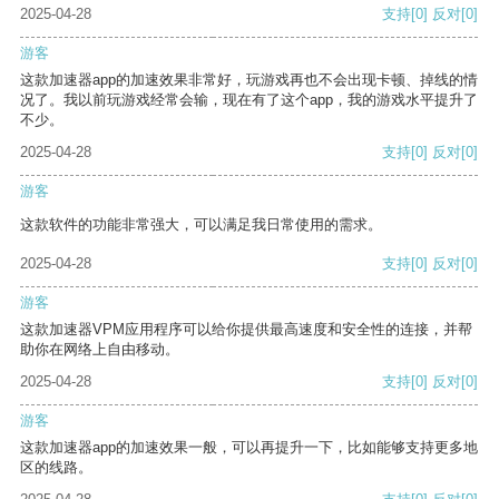
2025-04-28
支持
[0]
反对
[0]
游客
这款加速器app的加速效果非常好，玩游戏再也不会出现卡顿、掉线的情
况了。我以前玩游戏经常会输，现在有了这个app，我的游戏水平提升了
不少。
2025-04-28
支持
[0]
反对
[0]
游客
这款软件的功能非常强大，可以满足我日常使用的需求。
2025-04-28
支持
[0]
反对
[0]
游客
这款加速器VPM应用程序可以给你提供最高速度和安全性的连接，并帮
助你在网络上自由移动。
2025-04-28
支持
[0]
反对
[0]
游客
这款加速器app的加速效果一般，可以再提升一下，比如能够支持更多地
区的线路。