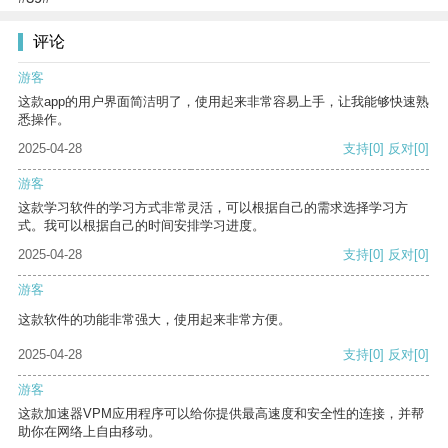
评论
游客
这款app的用户界面简洁明了，使用起来非常容易上手，让我能够快速熟
悉操作。
2025-04-28
支持
[0]
反对
[0]
游客
这款学习软件的学习方式非常灵活，可以根据自己的需求选择学习方
式。我可以根据自己的时间安排学习进度。
2025-04-28
支持
[0]
反对
[0]
游客
这款软件的功能非常强大，使用起来非常方便。
2025-04-28
支持
[0]
反对
[0]
游客
这款加速器VPM应用程序可以给你提供最高速度和安全性的连接，并帮
助你在网络上自由移动。