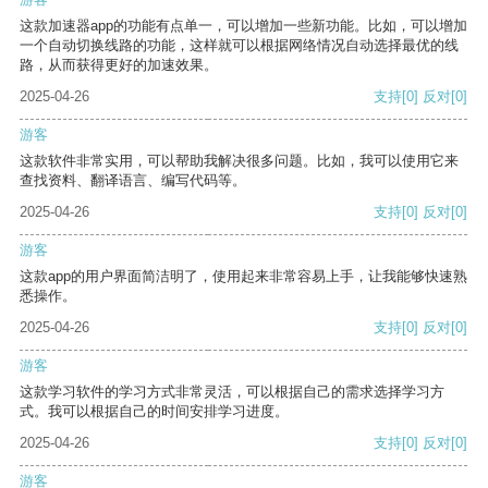
这款加速器app的功能有点单一，可以增加一些新功能。比如，可以增加
一个自动切换线路的功能，这样就可以根据网络情况自动选择最优的线
路，从而获得更好的加速效果。
2025-04-26
支持
[0]
反对
[0]
游客
这款软件非常实用，可以帮助我解决很多问题。比如，我可以使用它来
查找资料、翻译语言、编写代码等。
2025-04-26
支持
[0]
反对
[0]
游客
这款app的用户界面简洁明了，使用起来非常容易上手，让我能够快速熟
悉操作。
2025-04-26
支持
[0]
反对
[0]
游客
这款学习软件的学习方式非常灵活，可以根据自己的需求选择学习方
式。我可以根据自己的时间安排学习进度。
2025-04-26
支持
[0]
反对
[0]
游客