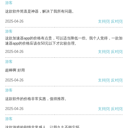
游客
这款软件简直是神器，解决了我所有问题。
2025-04-26
支持
[0]
反对
[0]
游客
这款加速器app的价格有点贵，可以适当降低一些。我个人觉得，一款加
速器app的价格应该在50元以下才比较合理。
2025-04-26
支持
[0]
反对
[0]
游客
超棒啊 好用
2025-04-26
支持
[0]
反对
[0]
游客
这款软件的价格非常实惠，值得推荐。
2025-04-26
支持
[0]
反对
[0]
游客
这款游戏的剧情非常感人，让我久久不能忘怀。