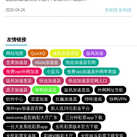
2025-04-26
支持
[0]
反对
[0]
友情链接
网站地图
QuickQ
旋风加速度器
旋风加速
坚果加速器
tiktok加速器
狗急加速器官网
免费vqn外网加速
小蓝鸟
免费vps加速器外网苹果版
旋风加速度器
快连加速器
快连加速器官网入口
原子加速器
快鸭加速器
旋风加速度器
外网网址导航
软件中心
雷霆加速
狂飙加速器
哔咔漫画
快鸭VPN
海外npv加速器官网
新人送29元彩金平台
welcome盈彩购彩大厅广东
三分钟彩票app下载
一分大发系统彩票app
全民彩票版本官方下载
全民彩票安卓版
彩神Vl购彩大厅
全民娱乐彩票下载安装