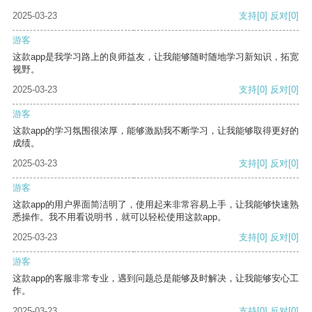
2025-03-23
支持
[0]
反对
[0]
游客
这款app是我学习路上的良师益友，让我能够随时随地学习新知识，拓宽
视野。
2025-03-23
支持
[0]
反对
[0]
游客
这款app的学习氛围很浓厚，能够激励我不断学习，让我能够取得更好的
成绩。
2025-03-23
支持
[0]
反对
[0]
游客
这款app的用户界面简洁明了，使用起来非常容易上手，让我能够快速熟
悉操作。我不用看说明书，就可以轻松使用这款app。
2025-03-23
支持
[0]
反对
[0]
游客
这款app的客服非常专业，遇到问题总是能够及时解决，让我能够安心工
作。
2025-03-23
支持
[0]
反对
[0]