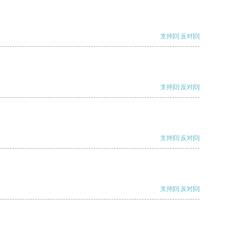
支持
[0]
反对
[0]
支持
[0]
反对
[0]
支持
[0]
反对
[0]
支持
[0]
反对
[0]