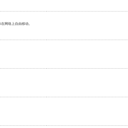
你在网络上自由移动。
。