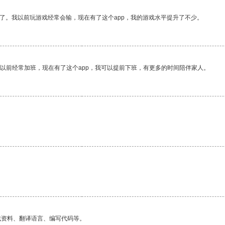
了。我以前玩游戏经常会输，现在有了这个app，我的游戏水平提升了不少。
我以前经常加班，现在有了这个app，我可以提前下班，有更多的时间陪伴家人。
。
找资料、翻译语言、编写代码等。