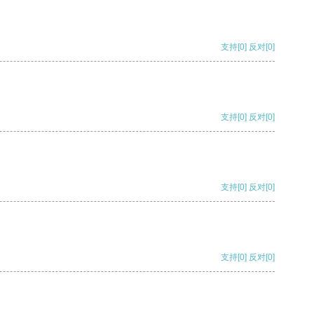
支持
[0]
反对
[0]
支持
[0]
反对
[0]
支持
[0]
反对
[0]
支持
[0]
反对
[0]