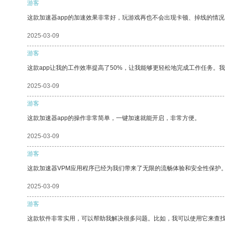
游客
这款加速器app的加速效果非常好，玩游戏再也不会出现卡顿、掉线的情况
2025-03-09
游客
这款app让我的工作效率提高了50%，让我能够更轻松地完成工作任务。
2025-03-09
游客
这款加速器app的操作非常简单，一键加速就能开启，非常方便。
2025-03-09
游客
这款加速器VPM应用程序已经为我们带来了无限的流畅体验和安全性保护
2025-03-09
游客
这款软件非常实用，可以帮助我解决很多问题。比如，我可以使用它来查