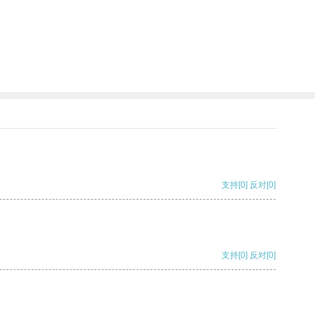
支持
[0]
反对
[0]
支持
[0]
反对
[0]