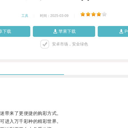
工具
|
时间：2025-03-09
|
卓下载
苹果下载
安卓市场，安全绿色
迷带来了更便捷的购彩方式。
可进入万千彩种的精彩世界。