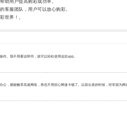
帮助用户提高购彩成功率。
的客服团队，用户可以放心购彩。
彩世界！。
操作。我不用看说明书，就可以轻松使用这款app。
作办公，都能畅享高速网络，再也不用担心网速卡顿了。以前出差的时候，经常因为网
。