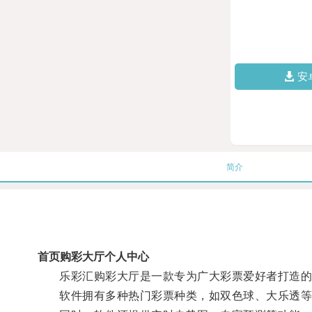
安
简介
首页购彩大厅个人中心
乐彩汇购彩大厅是一款专为广大彩票爱好者打造的
软件拥有多种热门彩票种类，如双色球、大乐透等