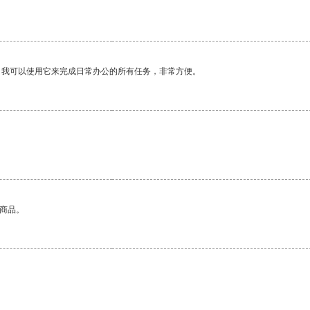
。我可以使用它来完成日常办公的所有任务，非常方便。
的商品。