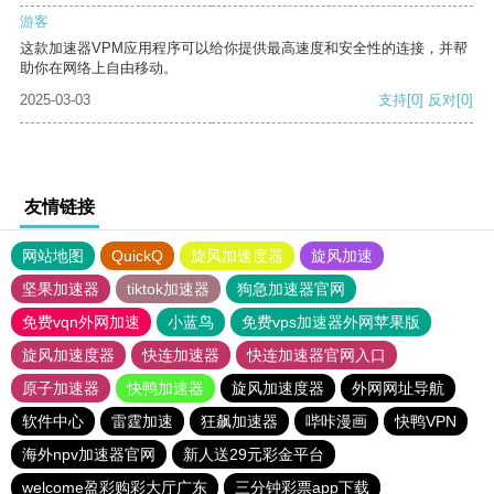
游客
这款加速器VPM应用程序可以给你提供最高速度和安全性的连接，并帮
助你在网络上自由移动。
2025-03-03
支持
[0]
反对
[0]
友情链接
网站地图
QuickQ
旋风加速度器
旋风加速
坚果加速器
tiktok加速器
狗急加速器官网
免费vqn外网加速
小蓝鸟
免费vps加速器外网苹果版
旋风加速度器
快连加速器
快连加速器官网入口
原子加速器
快鸭加速器
旋风加速度器
外网网址导航
软件中心
雷霆加速
狂飙加速器
哔咔漫画
快鸭VPN
海外npv加速器官网
新人送29元彩金平台
welcome盈彩购彩大厅广东
三分钟彩票app下载