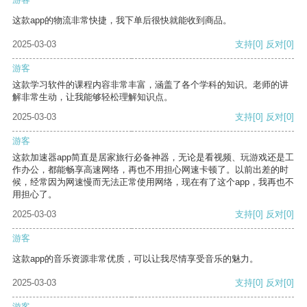
这款app的物流非常快捷，我下单后很快就能收到商品。
2025-03-03
支持
[0]
反对
[0]
游客
这款学习软件的课程内容非常丰富，涵盖了各个学科的知识。老师的讲
解非常生动，让我能够轻松理解知识点。
2025-03-03
支持
[0]
反对
[0]
游客
这款加速器app简直是居家旅行必备神器，无论是看视频、玩游戏还是工
作办公，都能畅享高速网络，再也不用担心网速卡顿了。以前出差的时
候，经常因为网速慢而无法正常使用网络，现在有了这个app，我再也不
用担心了。
2025-03-03
支持
[0]
反对
[0]
游客
这款app的音乐资源非常优质，可以让我尽情享受音乐的魅力。
2025-03-03
支持
[0]
反对
[0]
游客