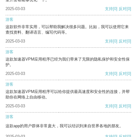
2025-03-03
支持
[0]
反对
[0]
游客
这款软件非常实用，可以帮助我解决很多问题。比如，我可以使用它来
查找资料、翻译语言、编写代码等。
2025-03-03
支持
[0]
反对
[0]
游客
这款加速器VPM应用程序已经为我们带来了无限的隐私保护和安全性保
护。
2025-03-03
支持
[0]
反对
[0]
游客
这款加速器VPM应用程序可以给你提供最高速度和安全性的连接，并帮
助你在网络上自由移动。
2025-03-03
支持
[0]
反对
[0]
游客
这款app的用户群体非常庞大，我可以结识到来自世界各地的朋友。
2025-03-03
支持
[0]
反对
[0]