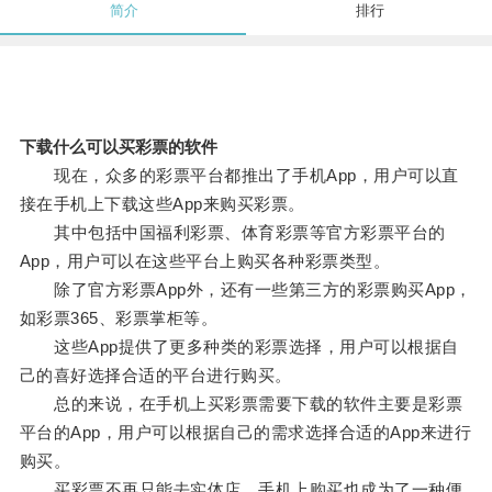
简介
排行
下载什么可以买彩票的软件
现在，众多的彩票平台都推出了手机App，用户可以直
接在手机上下载这些App来购买彩票。
其中包括中国福利彩票、体育彩票等官方彩票平台的
App，用户可以在这些平台上购买各种彩票类型。
除了官方彩票App外，还有一些第三方的彩票购买App，
如彩票365、彩票掌柜等。
这些App提供了更多种类的彩票选择，用户可以根据自
己的喜好选择合适的平台进行购买。
总的来说，在手机上买彩票需要下载的软件主要是彩票
平台的App，用户可以根据自己的需求选择合适的App来进行
购买。
买彩票不再只能去实体店，手机上购买也成为了一种便