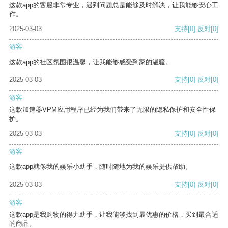
这款app的客服非常专业，遇到问题总是能够及时解决，让我能够安心工
作。
2025-03-03
支持
[0]
反对
[0]
游客
这款app的社区氛围很温馨，让我能够感受到家的温暖。
2025-03-03
支持
[0]
反对
[0]
游客
这款加速器VPM应用程序已经为我们带来了无限的隐私保护和安全性保
护。
2025-03-03
支持
[0]
反对
[0]
游客
这款app就像我的娱乐小助手，随时随地为我的娱乐提供帮助。
2025-03-03
支持
[0]
反对
[0]
游客
这款app是我购物的得力助手，让我能够找到最优惠的价格，买到最合适
的商品。