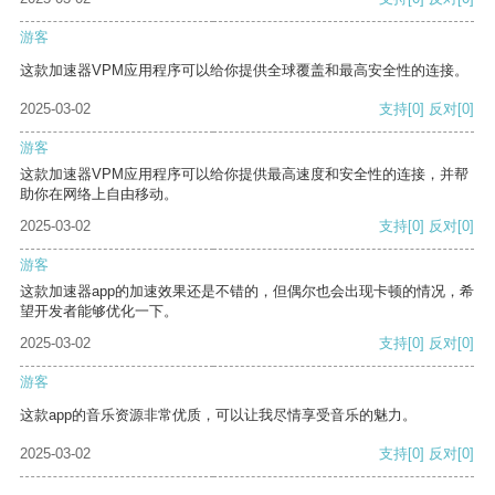
游客
这款加速器VPM应用程序可以给你提供全球覆盖和最高安全性的连接。
2025-03-02
支持
[0]
反对
[0]
游客
这款加速器VPM应用程序可以给你提供最高速度和安全性的连接，并帮
助你在网络上自由移动。
2025-03-02
支持
[0]
反对
[0]
游客
这款加速器app的加速效果还是不错的，但偶尔也会出现卡顿的情况，希
望开发者能够优化一下。
2025-03-02
支持
[0]
反对
[0]
游客
这款app的音乐资源非常优质，可以让我尽情享受音乐的魅力。
2025-03-02
支持
[0]
反对
[0]