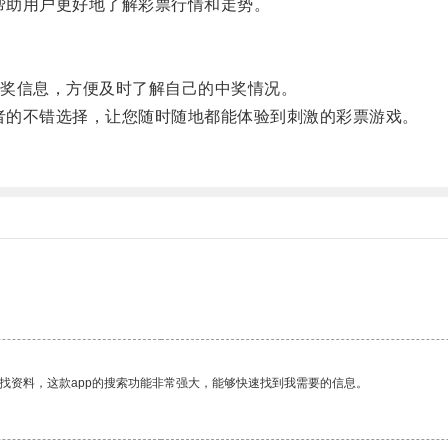
，帮助用户更好地了解彩票行情和走势。
奖信息，方便及时了解自己的中奖情况。
好者的不错选择，让您随时随地都能体验到刺激的彩票游戏。
找资料，这款app的搜索功能非常强大，能够快速找到我需要的信息。