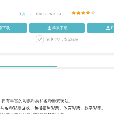
工具
|
时间：2025-03-04
|
卓下载
苹果下载
安卓市场，安全绿色
站，拥有丰富的彩票种类和各种游戏玩法。
与各种彩票游戏，包括福利彩票、体育彩票、数字彩等。