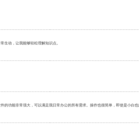
非常生动，让我能够轻松理解知识点。
软件的功能非常强大，可以满足我日常办公的所有需求。操作也很简单，即使是小白也