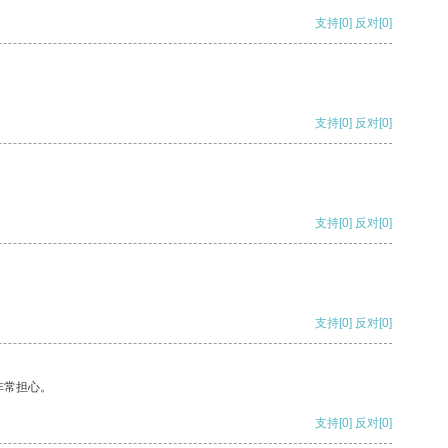
支持
[0]
反对
[0]
支持
[0]
反对
[0]
支持
[0]
反对
[0]
支持
[0]
反对
[0]
非常担心。
支持
[0]
反对
[0]