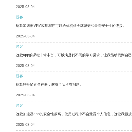
2025-03-04
游客
这款加速器VPM应用程序可以给你提供全球覆盖和最高安全性的连接。
2025-03-04
游客
这款app的课程非常丰富，可以满足我不同的学习需求，让我能够找到自
2025-03-04
游客
这款软件简直是神器，解决了我所有问题。
2025-03-04
游客
这款加速器app的安全性很高，使用过程中不会泄露个人信息，这让我很
2025-03-04