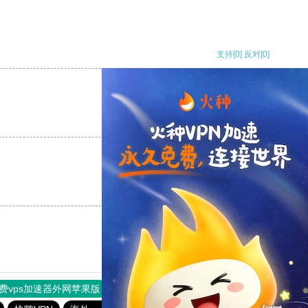
支持
[0]
反对
[0]
支持
[0]
反对
[0]
支持
[0]
反对
[0]
费vps加速器外网苹果版
旋风加速度器
快连加速器