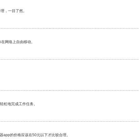
合理，一目了然。
你在网络上自由移动。
更轻松地完成工作任务。
器app的价格应该在50元以下才比较合理。