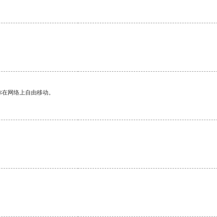
你在网络上自由移动。