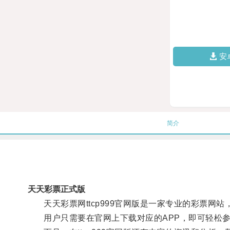
安
简介
天天彩票正式版
天天彩票网ttcp999官网版是一家专业的彩票网
用户只需要在官网上下载对应的APP，即可轻松参