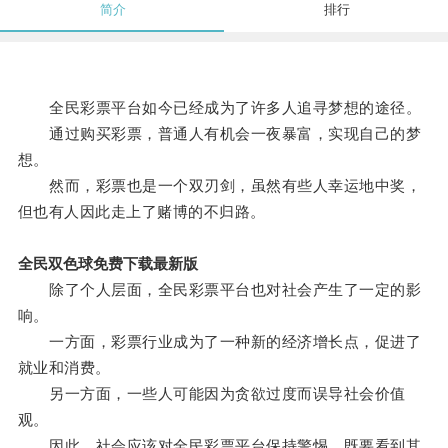
简介
排行
全民彩票平台如今已经成为了许多人追寻梦想的途径。
通过购买彩票，普通人有机会一夜暴富，实现自己的梦
想。
然而，彩票也是一个双刃剑，虽然有些人幸运地中奖，
但也有人因此走上了赌博的不归路。
全民双色球免费下载最新版
除了个人层面，全民彩票平台也对社会产生了一定的影
响。
一方面，彩票行业成为了一种新的经济增长点，促进了
就业和消费。
另一方面，一些人可能因为贪欲过度而误导社会价值
观。
因此，社会应该对全民彩票平台保持警惕，既要看到其