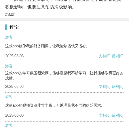
积极影响，也要注意预防消极影响。
#39#
评论
游客
这款app就像我的财务顾问，让我能够省钱又省心。
2025-03-03
支持
[0]
反对
[0]
游客
这款app的学习氛围很浓厚，能够激励我不断学习，让我能够取得更好的
成绩。
2025-03-03
支持
[0]
反对
[0]
游客
这款app的视频资源非常丰富，可以满足我不同的娱乐需求。
2025-03-03
支持
[0]
反对
[0]
游客