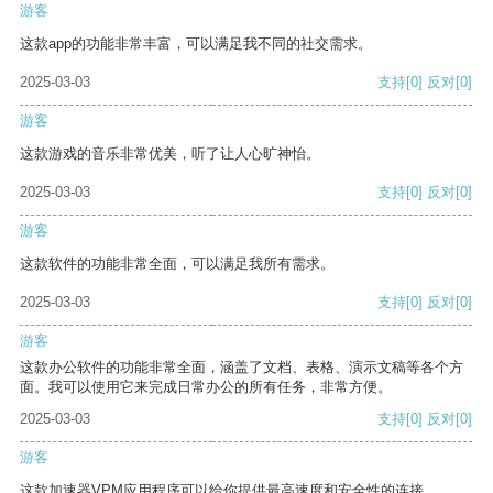
游客
这款app的功能非常丰富，可以满足我不同的社交需求。
2025-03-03
支持
[0]
反对
[0]
游客
这款游戏的音乐非常优美，听了让人心旷神怡。
2025-03-03
支持
[0]
反对
[0]
游客
这款软件的功能非常全面，可以满足我所有需求。
2025-03-03
支持
[0]
反对
[0]
游客
这款办公软件的功能非常全面，涵盖了文档、表格、演示文稿等各个方
面。我可以使用它来完成日常办公的所有任务，非常方便。
2025-03-03
支持
[0]
反对
[0]
游客
这款加速器VPM应用程序可以给你提供最高速度和安全性的连接。