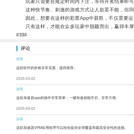
玩家只需要在规定时间内下注，等待开奖结果即可
这种快节奏、刺激的游戏方式让人欲罢不能，但同
因此，想要在这样的彩票App中获胜，不仅需要运
只有这样，才能在众多玩家中脱颖而出，赢得丰厚
#39#
评论
游客
这款软件的价格非常实惠，值得推荐。
2025-03-02
游客
这款加速器app的操作非常简单，一键加速就能开启，非常方便。
2025-03-02
游客
这款加速器VPM应用程序可以给你提供全球覆盖和最高安全性的连接。