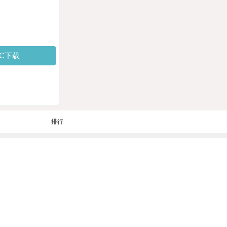
PC下载
排行