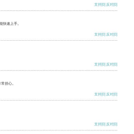
支持
[0]
反对
[0]
能快速上手。
支持
[0]
反对
[0]
支持
[0]
反对
[0]
非常担心。
支持
[0]
反对
[0]
支持
[0]
反对
[0]