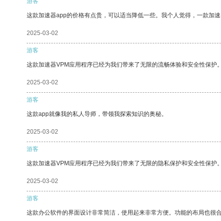
游客
这款加速器app的价格有点贵，可以适当降低一些。我个人觉得，一款加速
2025-03-02
游客
这款加速器VPM应用程序已经为我们带来了无限的流畅体验和安全性保护
2025-03-02
游客
这款app就像我的私人导师，带领我探索知识的奥秘。
2025-03-02
游客
这款加速器VPM应用程序已经为我们带来了无限的隐私保护和安全性保护
2025-03-02
游客
这款办公软件的界面设计非常简洁，使用起来非常方便。功能的布局也很