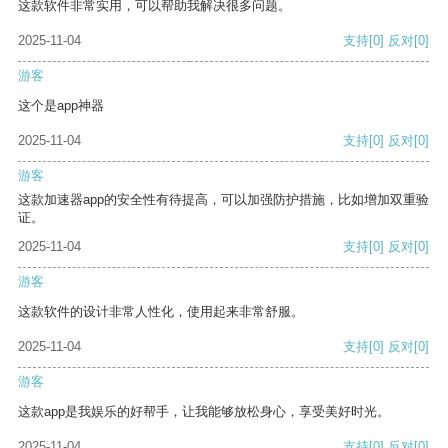
这款软件非常实用，可以帮助我解决很多问题。
2025-11-04
支持
[0]
反对
[0]
游客
这个是app神器
2025-11-04
支持
[0]
反对
[0]
游客
这款加速器app的安全性有待提高，可以加强防护措施，比如增加双重验
证。
2025-11-04
支持
[0]
反对
[0]
游客
这款软件的设计非常人性化，使用起来非常舒服。
2025-11-04
支持
[0]
反对
[0]
游客
这款app是我娱乐的好帮手，让我能够放松身心，享受美好时光。
2025-11-04
支持
[0]
反对
[0]