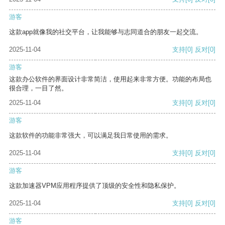
游客
这款app就像我的社交平台，让我能够与志同道合的朋友一起交流。
2025-11-04
支持
[0]
反对
[0]
游客
这款办公软件的界面设计非常简洁，使用起来非常方便。功能的布局也
很合理，一目了然。
2025-11-04
支持
[0]
反对
[0]
游客
这款软件的功能非常强大，可以满足我日常使用的需求。
2025-11-04
支持
[0]
反对
[0]
游客
这款加速器VPM应用程序提供了顶级的安全性和隐私保护。
2025-11-04
支持
[0]
反对
[0]
游客