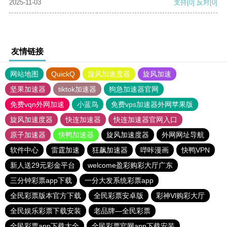
2025-11-03
支持
[0]
反对
[0]
友情链接
网站地图
QuickQ
旋风加速度器
旋风加速
坚果加速器
tiktok加速器
狗急加速器官网
免费vqn外网加速
小蓝鸟
免费vps加速器外网苹果版
旋风加速度器
快连加速器
快连加速器官网入口
原子加速器
快鸭加速器
旋风加速度器
外网网址导航
软件中心
雷霆加速
狂飙加速器
哔咔漫画
快鸭VPN
新人送29元彩金平台
welcome盈彩购彩大厅广东
三分钟彩票app下载
一分大发系统彩票app
全民彩票版本官方下载
全民彩票安卓版
彩神Vl购彩大厅
全民娱乐彩票下载安装
老品牌—全民彩票
全民彩票app下载大全
全民彩票官网app下载安装