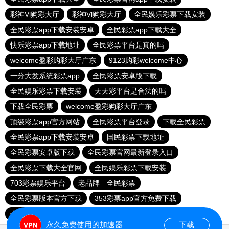
彩神Vl购彩大厅
彩神Vl购彩大厅
全民娱乐彩票下载安装
全民彩票app下载安装安卓
全民彩票app下载大全
快乐彩票app下载地址
全民彩票平台是真的吗
welcome盈彩购彩大厅广东
9123购彩welcome中心
一分大发系统彩票app
全民彩票安卓版下载
全民娱乐彩票下载安装
天天彩平台是合法的吗
下载全民彩票
welcome盈彩购彩大厅广东
顶级彩票app官方网站
全民彩票平台登录
下载全民彩票
全民彩票app下载安装安卓
国民彩票下载地址
全民彩票安卓版下载
全民彩票官网最新登录入口
全民彩票下载大全官网
全民娱乐彩票下载安装
703彩票娱乐平台
老品牌—全民彩票
全民彩票版本官方下载
353彩票app官方免费下载
全民彩票平台登录
6f彩票welcome
乐发III500登录入口
永久免费使用的加速器
下载