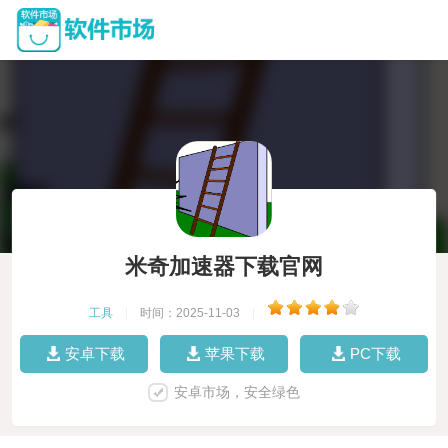
米奇加速器下载官网
工具
|
时间：2025-11-03
|
安卓下载
苹果下载
PC下载
安卓市场，安全绿色