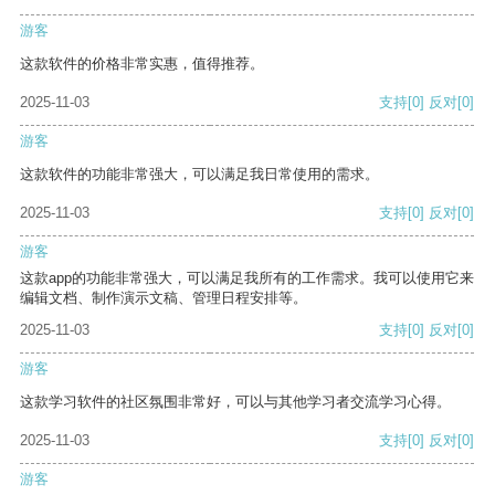
游客
这款软件的价格非常实惠，值得推荐。
2025-11-03
支持
[0]
反对
[0]
游客
这款软件的功能非常强大，可以满足我日常使用的需求。
2025-11-03
支持
[0]
反对
[0]
游客
这款app的功能非常强大，可以满足我所有的工作需求。我可以使用它来
编辑文档、制作演示文稿、管理日程安排等。
2025-11-03
支持
[0]
反对
[0]
游客
这款学习软件的社区氛围非常好，可以与其他学习者交流学习心得。
2025-11-03
支持
[0]
反对
[0]
游客