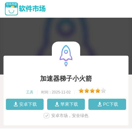
加速器梯子小火箭
工具
|
时间：2025-11-02
|
安卓下载
苹果下载
PC下载
安卓市场，安全绿色