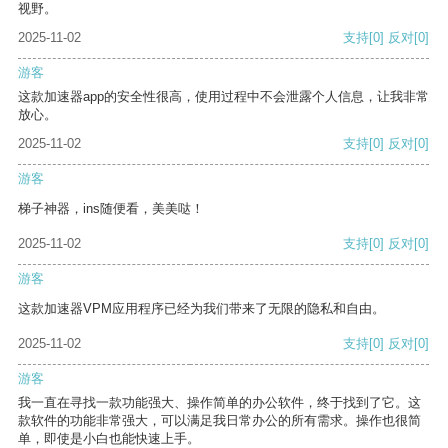
视野。
2025-11-02
支持
[0]
反对
[0]
游客
这款加速器app的安全性很高，使用过程中不会泄露个人信息，让我非常
放心。
2025-11-02
支持
[0]
反对
[0]
游客
梯子神器，ins随便看，美美哒！
2025-11-02
支持
[0]
反对
[0]
游客
这款加速器VPM应用程序已经为我们带来了无限的隐私和自由。
2025-11-02
支持
[0]
反对
[0]
游客
我一直在寻找一款功能强大、操作简单的办公软件，终于找到了它。这
款软件的功能非常强大，可以满足我日常办公的所有需求。操作也很简
单，即使是小白也能快速上手。