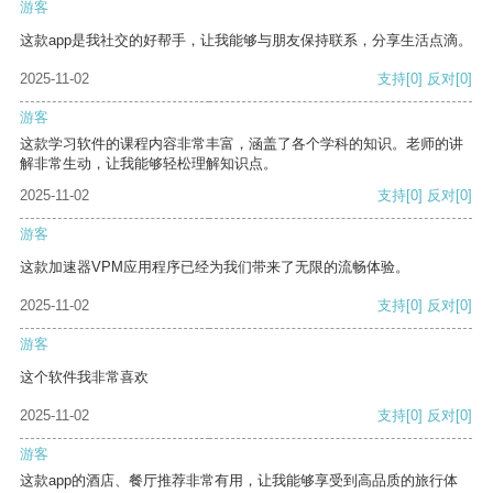
游客
这款app是我社交的好帮手，让我能够与朋友保持联系，分享生活点滴。
2025-11-02
支持
[0]
反对
[0]
游客
这款学习软件的课程内容非常丰富，涵盖了各个学科的知识。老师的讲
解非常生动，让我能够轻松理解知识点。
2025-11-02
支持
[0]
反对
[0]
游客
这款加速器VPM应用程序已经为我们带来了无限的流畅体验。
2025-11-02
支持
[0]
反对
[0]
游客
这个软件我非常喜欢
2025-11-02
支持
[0]
反对
[0]
游客
这款app的酒店、餐厅推荐非常有用，让我能够享受到高品质的旅行体