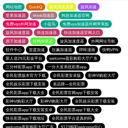
网站地图
QuickQ
旋风加速度器
旋风加速
坚果加速器
tiktok加速器
狗急加速器官网
免费vqn外网加速
小蓝鸟
免费vps加速器外网苹果版
旋风加速度器
快连加速器
快连加速器官网入口
原子加速器
快鸭加速器
旋风加速度器
外网网址导航
软件中心
雷霆加速
狂飙加速器
哔咔漫画
快鸭VPN
新人送29元彩金平台
welcome盈彩购彩大厅广东
三分钟彩票app下载
一分大发系统彩票app
全民彩票版本官方下载
全民彩票安卓版
彩神Vl购彩大厅
全民娱乐彩票下载安装
老品牌—全民彩票
全民彩票app下载大全
全民彩票官网app下载安装
彩神Vl购彩大厅
彩神Vl购彩大厅
全民娱乐彩票下载安装
全民彩票app下载安装安卓
全民彩票app下载大全
快乐彩票app下载地址
全民彩票平台是真的吗
welcome盈彩购彩大厅广东
9123购彩welcome中心