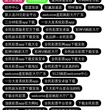
原子加速器
快鸭加速器
旋风加速度器
外网网址导航
软件中心
雷霆加速
狂飙加速器
哔咔漫画
快鸭VPN
新人送29元彩金平台
welcome盈彩购彩大厅广东
三分钟彩票app下载
一分大发系统彩票app
全民彩票版本官方下载
全民彩票安卓版
彩神Vl购彩大厅
全民娱乐彩票下载安装
老品牌—全民彩票
全民彩票app下载大全
全民彩票官网app下载安装
彩神Vl购彩大厅
彩神Vl购彩大厅
全民娱乐彩票下载安装
全民彩票app下载安装安卓
全民彩票app下载大全
快乐彩票app下载地址
全民彩票平台是真的吗
welcome盈彩购彩大厅广东
9123购彩welcome中心
一分大发系统彩票app
全民彩票安卓版下载
全民娱乐彩票下载安装
天天彩平台是合法的吗
下载全民彩票
welcome盈彩购彩大厅广东
顶级彩票app官方网站
全民彩票平台登录
下载全民彩票