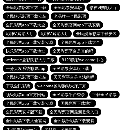
全民彩票版本官方下载
全民彩票安卓版
彩神Vl购彩大厅
全民娱乐彩票下载安装
老品牌—全民彩票
全民彩票app下载大全
全民彩票官网app下载安装
彩神Vl购彩大厅
彩神Vl购彩大厅
全民娱乐彩票下载安装
全民彩票app下载安装安卓
全民彩票app下载大全
快乐彩票app下载地址
全民彩票平台是真的吗
welcome盈彩购彩大厅广东
9123购彩welcome中心
一分大发系统彩票app
全民彩票安卓版下载
全民娱乐彩票下载安装
天天彩平台是合法的吗
下载全民彩票
welcome盈彩购彩大厅广东
顶级彩票app官方网站
全民彩票平台登录
下载全民彩票
全民彩票app下载安装安卓
国民彩票下载地址
全民彩票安卓版下载
全民彩票官网最新登录入口
全民彩票下载大全官网
全民娱乐彩票下载安装
703彩票娱乐平台
老品牌—全民彩票