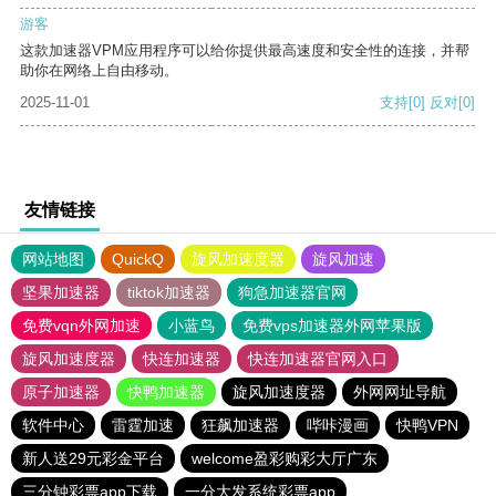
游客
这款加速器VPM应用程序可以给你提供最高速度和安全性的连接，并帮
助你在网络上自由移动。
2025-11-01
支持
[0]
反对
[0]
友情链接
网站地图
QuickQ
旋风加速度器
旋风加速
坚果加速器
tiktok加速器
狗急加速器官网
免费vqn外网加速
小蓝鸟
免费vps加速器外网苹果版
旋风加速度器
快连加速器
快连加速器官网入口
原子加速器
快鸭加速器
旋风加速度器
外网网址导航
软件中心
雷霆加速
狂飙加速器
哔咔漫画
快鸭VPN
新人送29元彩金平台
welcome盈彩购彩大厅广东
三分钟彩票app下载
一分大发系统彩票app