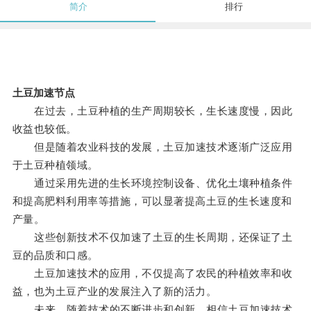
简介
排行
土豆加速节点
在过去，土豆种植的生产周期较长，生长速度慢，因此
收益也较低。
但是随着农业科技的发展，土豆加速技术逐渐广泛应用
于土豆种植领域。
通过采用先进的生长环境控制设备、优化土壤种植条件
和提高肥料利用率等措施，可以显著提高土豆的生长速度和
产量。
这些创新技术不仅加速了土豆的生长周期，还保证了土
豆的品质和口感。
土豆加速技术的应用，不仅提高了农民的种植效率和收
益，也为土豆产业的发展注入了新的活力。
未来，随着技术的不断进步和创新，相信土豆加速技术