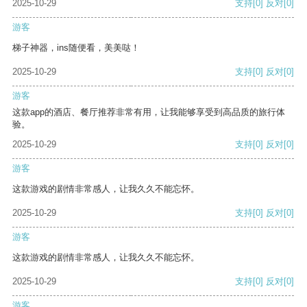
2025-10-29
支持
[0]
反对
[0]
游客
梯子神器，ins随便看，美美哒！
2025-10-29
支持
[0]
反对
[0]
游客
这款app的酒店、餐厅推荐非常有用，让我能够享受到高品质的旅行体
验。
2025-10-29
支持
[0]
反对
[0]
游客
这款游戏的剧情非常感人，让我久久不能忘怀。
2025-10-29
支持
[0]
反对
[0]
游客
这款游戏的剧情非常感人，让我久久不能忘怀。
2025-10-29
支持
[0]
反对
[0]
游客