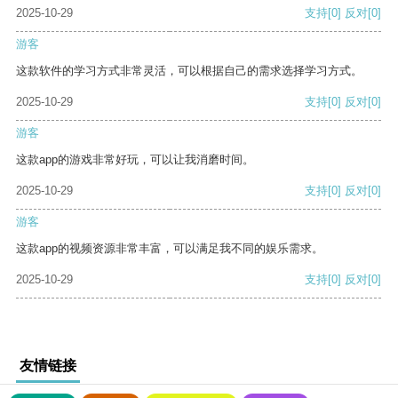
2025-10-29
支持
[0]
反对
[0]
游客
这款软件的学习方式非常灵活，可以根据自己的需求选择学习方式。
2025-10-29
支持
[0]
反对
[0]
游客
这款app的游戏非常好玩，可以让我消磨时间。
2025-10-29
支持
[0]
反对
[0]
游客
这款app的视频资源非常丰富，可以满足我不同的娱乐需求。
2025-10-29
支持
[0]
反对
[0]
友情链接