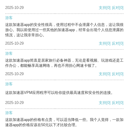
2025-10-29
支持
[0]
反对
[0]
游客
这款加速器app的安全性很高，使用过程中不会泄露个人信息，这让我很
放心。我以前使用过一些其他的加速器app，经常会出现个人信息泄露的
情况，这让我非常担心。
2025-10-29
支持
[0]
反对
[0]
游客
这款加速器app简直是居家旅行必备神器，无论是看视频、玩游戏还是工
作办公，都能畅享高速网络，再也不用担心网速卡顿了。
2025-10-29
支持
[0]
反对
[0]
游客
这款加速器VPM应用程序可以给你提供最高速度和安全性的连接。
2025-10-29
支持
[0]
反对
[0]
游客
这款加速器app的价格有点贵，可以适当降低一些。我个人觉得，一款加
速器app的价格应该在50元以下才比较合理。