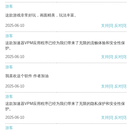
游客
这款游戏非常好玩，画面精美，玩法丰富。
2025-06-10
支持
[0]
反对
[0]
游客
这款加速器VPM应用程序已经为我们带来了无限的流畅体验和安全性保
护。
2025-06-10
支持
[0]
反对
[0]
游客
我喜欢这个软件 作者加油
2025-06-10
支持
[0]
反对
[0]
游客
这款加速器VPM应用程序已经为我们带来了无限的隐私保护和安全性保
护。
2025-06-10
支持
[0]
反对
[0]
游客