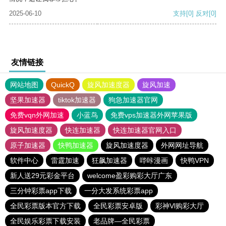
2025-06-10
支持
[0]
反对
[0]
友情链接
网站地图
QuickQ
旋风加速度器
旋风加速
坚果加速器
tiktok加速器
狗急加速器官网
免费vqn外网加速
小蓝鸟
免费vps加速器外网苹果版
旋风加速度器
快连加速器
快连加速器官网入口
原子加速器
快鸭加速器
旋风加速度器
外网网址导航
软件中心
雷霆加速
狂飙加速器
哔咔漫画
快鸭VPN
新人送29元彩金平台
welcome盈彩购彩大厅广东
三分钟彩票app下载
一分大发系统彩票app
全民彩票版本官方下载
全民彩票安卓版
彩神Vl购彩大厅
全民娱乐彩票下载安装
老品牌—全民彩票