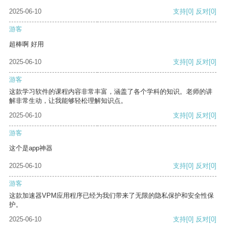
2025-06-10
支持
[0]
反对
[0]
游客
超棒啊 好用
2025-06-10
支持
[0]
反对
[0]
游客
这款学习软件的课程内容非常丰富，涵盖了各个学科的知识。老师的讲
解非常生动，让我能够轻松理解知识点。
2025-06-10
支持
[0]
反对
[0]
游客
这个是app神器
2025-06-10
支持
[0]
反对
[0]
游客
这款加速器VPM应用程序已经为我们带来了无限的隐私保护和安全性保
护。
2025-06-10
支持
[0]
反对
[0]