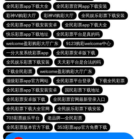
全民彩票app下载大全
全民彩票官网app下载安装
彩神Vl购彩大厅
彩神Vl购彩大厅
全民娱乐彩票下载安装
全民彩票app下载安装安卓
全民彩票app下载大全
快乐彩票app下载地址
全民彩票平台是真的吗
welcome盈彩购彩大厅广东
9123购彩welcome中心
一分大发系统彩票app
全民彩票安卓版下载
全民娱乐彩票下载安装
天天彩平台是合法的吗
下载全民彩票
welcome盈彩购彩大厅广东
顶级彩票app官方网站
全民彩票平台登录
下载全民彩票
全民彩票app下载安装安卓
国民彩票下载地址
全民彩票安卓版下载
全民彩票官网最新登录入口
全民彩票下载大全官网
全民娱乐彩票下载安装
703彩票娱乐平台
老品牌—全民彩票
全民彩票版本官方下载
353彩票app官方免费下载
全民彩票平台登录
6f彩票welcome
乐发III500登录入口