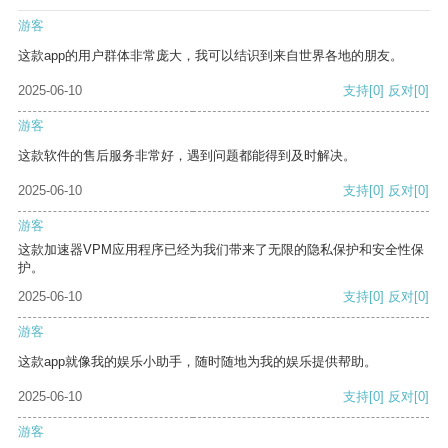
游客
这款app的用户群体非常庞大，我可以结识到来自世界各地的朋友。
2025-06-10
支持
[0]
反对
[0]
游客
这款软件的售后服务非常好，遇到问题都能得到及时解决。
2025-06-10
支持
[0]
反对
[0]
游客
这款加速器VPM应用程序已经为我们带来了无限的隐私保护和安全性保
护。
2025-06-10
支持
[0]
反对
[0]
游客
这款app就像我的娱乐小助手，随时随地为我的娱乐提供帮助。
2025-06-10
支持
[0]
反对
[0]
游客