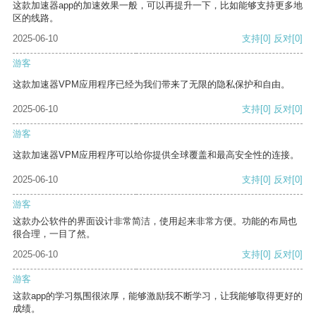
这款加速器app的加速效果一般，可以再提升一下，比如能够支持更多地
区的线路。
2025-06-10
支持
[0]
反对
[0]
游客
这款加速器VPM应用程序已经为我们带来了无限的隐私保护和自由。
2025-06-10
支持
[0]
反对
[0]
游客
这款加速器VPM应用程序可以给你提供全球覆盖和最高安全性的连接。
2025-06-10
支持
[0]
反对
[0]
游客
这款办公软件的界面设计非常简洁，使用起来非常方便。功能的布局也
很合理，一目了然。
2025-06-10
支持
[0]
反对
[0]
游客
这款app的学习氛围很浓厚，能够激励我不断学习，让我能够取得更好的
成绩。