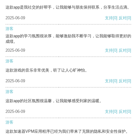
这款app是我社交的好帮手，让我能够与朋友保持联系，分享生活点滴。
2025-06-09
支持
[0]
反对
[0]
游客
这款app的学习氛围很浓厚，能够激励我不断学习，让我能够取得更好的
成绩。
2025-06-09
支持
[0]
反对
[0]
游客
这款游戏的音乐非常优美，听了让人心旷神怡。
2025-06-09
支持
[0]
反对
[0]
游客
这款app的社区氛围很温馨，让我能够感受到家的温暖。
2025-06-09
支持
[0]
反对
[0]
游客
这款加速器VPM应用程序已经为我们带来了无限的隐私和安全性保护。