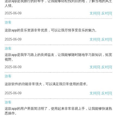
这款app是我旅行的好帮手，让我能够轻松找到目的地，了解当地的风土
人情。
2025-06-09
支持
[0]
反对
[0]
游客
这款app的音乐资源非常优质，可以让我尽情享受音乐的魅力。
2025-06-09
支持
[0]
反对
[0]
游客
这款app是我学习路上的良师益友，让我能够随时随地学习新知识，拓宽
视野。
2025-06-09
支持
[0]
反对
[0]
游客
这款软件的功能非常强大，可以满足我日常使用的需求。
2025-06-09
支持
[0]
反对
[0]
游客
这款app的用户界面简洁明了，使用起来非常容易上手，让我能够快速熟
悉操作。