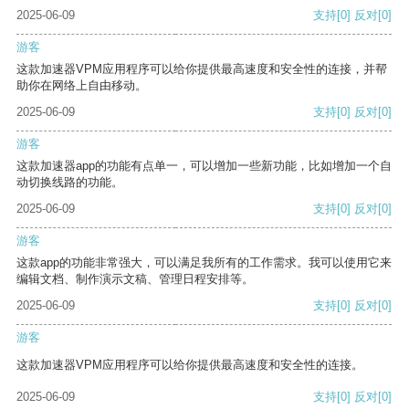
2025-06-09
支持
[0]
反对
[0]
游客
这款加速器VPM应用程序可以给你提供最高速度和安全性的连接，并帮
助你在网络上自由移动。
2025-06-09
支持
[0]
反对
[0]
游客
这款加速器app的功能有点单一，可以增加一些新功能，比如增加一个自
动切换线路的功能。
2025-06-09
支持
[0]
反对
[0]
游客
这款app的功能非常强大，可以满足我所有的工作需求。我可以使用它来
编辑文档、制作演示文稿、管理日程安排等。
2025-06-09
支持
[0]
反对
[0]
游客
这款加速器VPM应用程序可以给你提供最高速度和安全性的连接。
2025-06-09
支持
[0]
反对
[0]