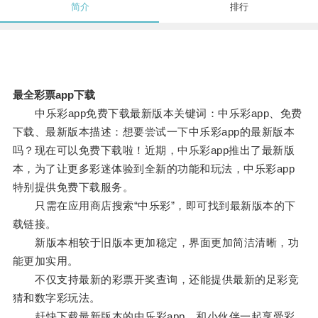
简介
排行
最全彩票app下载
中乐彩app免费下载最新版本关键词：中乐彩app、免费
下载、最新版本描述：想要尝试一下中乐彩app的最新版本
吗？现在可以免费下载啦！近期，中乐彩app推出了最新版
本，为了让更多彩迷体验到全新的功能和玩法，中乐彩app
特别提供免费下载服务。
只需在应用商店搜索“中乐彩”，即可找到最新版本的下
载链接。
新版本相较于旧版本更加稳定，界面更加简洁清晰，功
能更加实用。
不仅支持最新的彩票开奖查询，还能提供最新的足彩竞
猜和数字彩玩法。
赶快下载最新版本的中乐彩app，和小伙伴一起享受彩