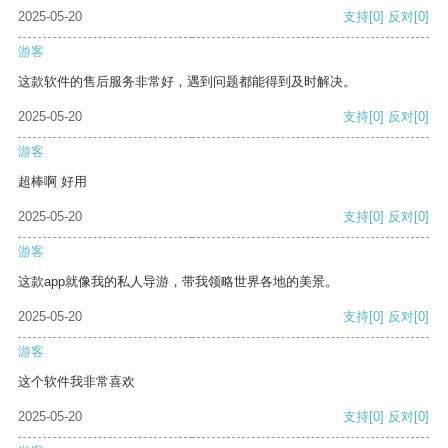
2025-05-20
支持
[0]
反对
[0]
游客
这款软件的售后服务非常好，遇到问题都能得到及时解决。
2025-05-20
支持
[0]
反对
[0]
游客
超棒啊 好用
2025-05-20
支持
[0]
反对
[0]
游客
这款app就像我的私人导游，带我领略世界各地的美景。
2025-05-20
支持
[0]
反对
[0]
游客
这个软件我非常喜欢
2025-05-20
支持
[0]
反对
[0]