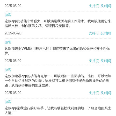
2025-05-20
支持
[0]
反对
[0]
游客
这款app的功能非常强大，可以满足我所有的工作需求。我可以使用它来
编辑文档、制作演示文稿、管理日程安排等。
2025-05-20
支持
[0]
反对
[0]
游客
这款加速器VPM应用程序已经为我们带来了无限的隐私保护和安全性保
护。
2025-05-20
支持
[0]
反对
[0]
游客
这款加速器app的功能有点单一，可以增加一些新功能。比如，可以增加
一个自动切换线路的功能，这样就可以根据网络情况自动选择最优的线
路，从而获得更好的加速效果。
2025-05-20
支持
[0]
反对
[0]
游客
这款app是我旅行的好帮手，让我能够轻松找到目的地，了解当地的风土
人情。