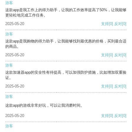
游客
这款app是我工作上的得力助手，让我的工作效率提高了50%，让我能够
更轻松地完成工作任务。
2025-05-20
支持
[0]
反对
[0]
游客
这款app是我购物的得力助手，让我能够找到最优惠的价格，买到最合适
的商品。
2025-05-20
支持
[0]
反对
[0]
游客
这款加速器app的安全性有待提高，可以加强防护措施，比如增加双重验
证。
2025-05-20
支持
[0]
反对
[0]
游客
这款app的游戏非常好玩，可以让我消磨时间。
2025-05-20
支持
[0]
反对
[0]
游客