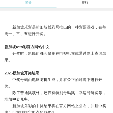
简介
排行
新加坡乐彩是新加坡博彩局推出的一种彩票游戏，在每
周一、三、五进行开奖。
新加坡toto彩官方网站中文
开奖时，彩民们都会聚集在电视机前或通过网上查询结
果。
2025新加坡开奖结果
中奖号码由电脑随机生成，并在公正的环境下进行开
奖。
除了普通奖项外，还设有特别号码奖、幸运号码奖等，
增加中奖几率。
新加坡乐彩的中奖结果将在官方网站上公布，并且中奖
者可以前往指定地点领取奖金。