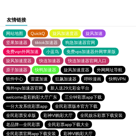
友情链接
网站地图
QuickQ
旋风加速度器
旋风加速
坚果加速器
tiktok加速器
狗急加速器官网
免费vqn外网加速
小蓝鸟
免费vps加速器外网苹果版
旋风加速度器
快连加速器
快连加速器官网入口
原子加速器
快鸭加速器
旋风加速度器
外网网址导航
软件中心
雷霆加速
狂飙加速器
哔咔漫画
快鸭VPN
海外npv加速器官网
新人送29元彩金平台
welcome盈彩购彩大厅广东
三分钟彩票app下载
一分大发系统彩票app
全民彩票版本官方下载
全民彩票安卓版
彩神Vl购彩大厅
全民娱乐彩票下载安装
老品牌—全民彩票
全民彩票app下载大全
全民彩票官网app下载安装
彩神Vl购彩大厅