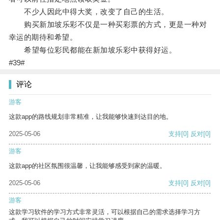
不少人因此中得大奖，改变了自己的生活。
购买新加坡乐彩不仅是一种买彩票的方式，更是一种对
幸运的期待和希望。
希望每位彩民都能在新加坡乐彩中获得好运。
#39#
评论
游客
这款app的路线规划非常精准，让我能够快速到达目的地。
2025-05-06
支持
[0]
反对
[0]
游客
这款app的社区氛围很温馨，让我能够感受到家的温暖。
2025-05-06
支持
[0]
反对
[0]
游客
这款学习软件的学习方式非常灵活，可以根据自己的需求选择学习方