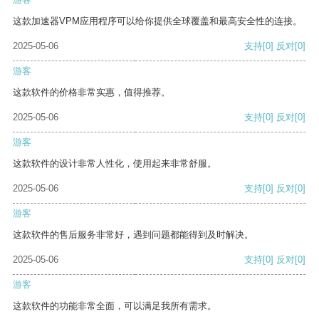
这款加速器VPM应用程序可以给你提供全球覆盖和最高安全性的连接。
2025-05-06
支持
[0]
反对
[0]
游客
这款软件的价格非常实惠，值得推荐。
2025-05-06
支持
[0]
反对
[0]
游客
这款软件的设计非常人性化，使用起来非常舒服。
2025-05-06
支持
[0]
反对
[0]
游客
这款软件的售后服务非常好，遇到问题都能得到及时解决。
2025-05-06
支持
[0]
反对
[0]
游客
这款软件的功能非常全面，可以满足我所有需求。