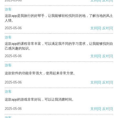
2025-05-06
支持
[0]
反对
[0]
游客
这款app是我旅行的好帮手，让我能够轻松找到目的地，了解当地的风土
人情。
2025-05-06
支持
[0]
反对
[0]
游客
这款app的课程非常丰富，可以满足我不同的学习需求，让我能够找到自
己感兴趣的知识。
2025-05-06
支持
[0]
反对
[0]
游客
这款软件的功能非常强大，使用起来非常方便。
2025-05-06
支持
[0]
反对
[0]
游客
这款app的游戏非常好玩，可以让我消磨时间。
2025-05-06
支持
[0]
反对
[0]
游客