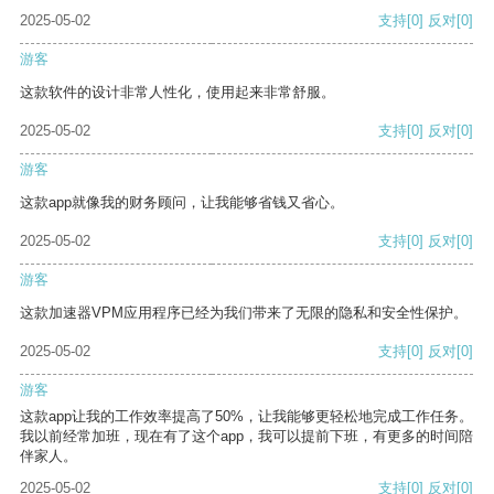
2025-05-02
支持
[0]
反对
[0]
游客
这款软件的设计非常人性化，使用起来非常舒服。
2025-05-02
支持
[0]
反对
[0]
游客
这款app就像我的财务顾问，让我能够省钱又省心。
2025-05-02
支持
[0]
反对
[0]
游客
这款加速器VPM应用程序已经为我们带来了无限的隐私和安全性保护。
2025-05-02
支持
[0]
反对
[0]
游客
这款app让我的工作效率提高了50%，让我能够更轻松地完成工作任务。
我以前经常加班，现在有了这个app，我可以提前下班，有更多的时间陪
伴家人。
2025-05-02
支持
[0]
反对
[0]