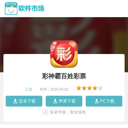
彩神霸百姓彩票
工具
|
时间：2025-05-02
|
安卓下载
苹果下载
PC下载
安卓市场，安全绿色