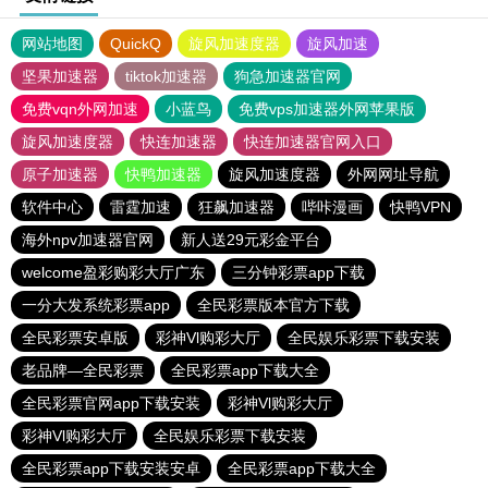
网站地图
QuickQ
旋风加速度器
旋风加速
坚果加速器
tiktok加速器
狗急加速器官网
免费vqn外网加速
小蓝鸟
免费vps加速器外网苹果版
旋风加速度器
快连加速器
快连加速器官网入口
原子加速器
快鸭加速器
旋风加速度器
外网网址导航
软件中心
雷霆加速
狂飙加速器
哔咔漫画
快鸭VPN
海外npv加速器官网
新人送29元彩金平台
welcome盈彩购彩大厅广东
三分钟彩票app下载
一分大发系统彩票app
全民彩票版本官方下载
全民彩票安卓版
彩神Vl购彩大厅
全民娱乐彩票下载安装
老品牌—全民彩票
全民彩票app下载大全
全民彩票官网app下载安装
彩神Vl购彩大厅
彩神Vl购彩大厅
全民娱乐彩票下载安装
全民彩票app下载安装安卓
全民彩票app下载大全