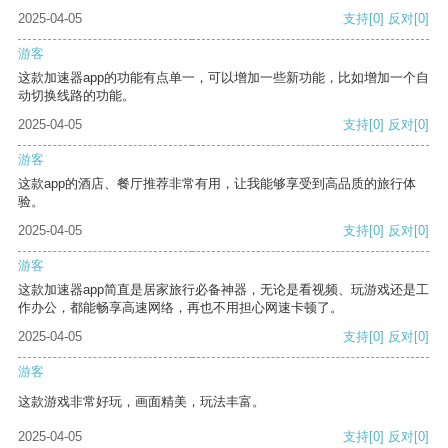
2025-04-05
支持
[0]
反对
[0]
游客
这款加速器app的功能有点单一，可以增加一些新功能，比如增加一个自
动切换线路的功能。
2025-04-05
支持
[0]
反对
[0]
游客
这款app的酒店、餐厅推荐非常有用，让我能够享受到高品质的旅行体
验。
2025-04-05
支持
[0]
反对
[0]
游客
这款加速器app简直是居家旅行必备神器，无论是看视频、玩游戏还是工
作办公，都能畅享高速网络，再也不用担心网速卡顿了。
2025-04-05
支持
[0]
反对
[0]
游客
这款游戏非常好玩，画面精美，玩法丰富。
2025-04-05
支持
[0]
反对
[0]