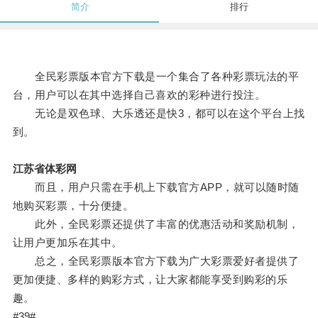
简介
排行
全民彩票版本官方下载是一个集合了各种彩票玩法的平
台，用户可以在其中选择自己喜欢的彩种进行投注。
无论是双色球、大乐透还是快3，都可以在这个平台上找
到。
江苏省体彩网
而且，用户只需在手机上下载官方APP，就可以随时随
地购买彩票，十分便捷。
此外，全民彩票还提供了丰富的优惠活动和奖励机制，
让用户更加乐在其中。
总之，全民彩票版本官方下载为广大彩票爱好者提供了
更加便捷、多样的购彩方式，让大家都能享受到购彩的乐
趣。
#39#