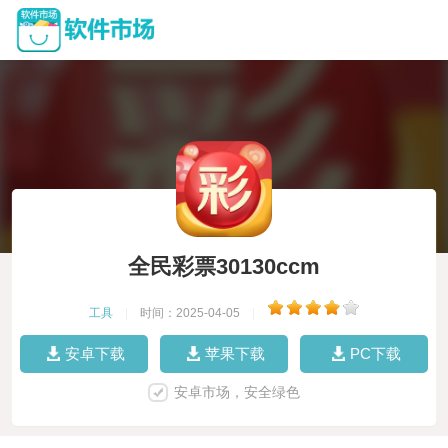
全民彩票30130ccm
工具
|
时间：2025-04-05
|
安卓下载
苹果下载
PC下载
安卓市场，安全绿色