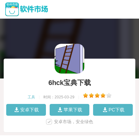
6hck宝典下载
工具
|
时间：2025-03-29
|
安卓下载
苹果下载
PC下载
安卓市场，安全绿色