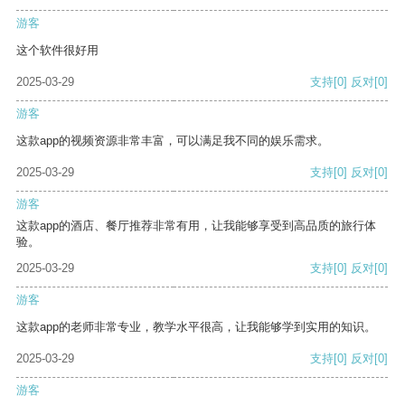
游客
这个软件很好用
2025-03-29
支持
[0]
反对
[0]
游客
这款app的视频资源非常丰富，可以满足我不同的娱乐需求。
2025-03-29
支持
[0]
反对
[0]
游客
这款app的酒店、餐厅推荐非常有用，让我能够享受到高品质的旅行体
验。
2025-03-29
支持
[0]
反对
[0]
游客
这款app的老师非常专业，教学水平很高，让我能够学到实用的知识。
2025-03-29
支持
[0]
反对
[0]
游客