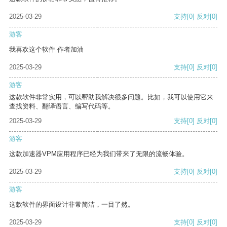
2025-03-29
支持
[0]
反对
[0]
游客
我喜欢这个软件 作者加油
2025-03-29
支持
[0]
反对
[0]
游客
这款软件非常实用，可以帮助我解决很多问题。比如，我可以使用它来
查找资料、翻译语言、编写代码等。
2025-03-29
支持
[0]
反对
[0]
游客
这款加速器VPM应用程序已经为我们带来了无限的流畅体验。
2025-03-29
支持
[0]
反对
[0]
游客
这款软件的界面设计非常简洁，一目了然。
2025-03-29
支持
[0]
反对
[0]