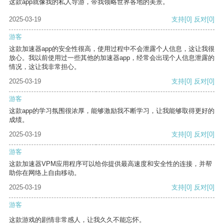
这款app就像我的私人导游，带我领略世界各地的美景。
2025-03-19
支持
[0]
反对
[0]
游客
这款加速器app的安全性很高，使用过程中不会泄露个人信息，这让我很
放心。我以前使用过一些其他的加速器app，经常会出现个人信息泄露的
情况，这让我非常担心。
2025-03-19
支持
[0]
反对
[0]
游客
这款app的学习氛围很浓厚，能够激励我不断学习，让我能够取得更好的
成绩。
2025-03-19
支持
[0]
反对
[0]
游客
这款加速器VPM应用程序可以给你提供最高速度和安全性的连接，并帮
助你在网络上自由移动。
2025-03-19
支持
[0]
反对
[0]
游客
这款游戏的剧情非常感人，让我久久不能忘怀。