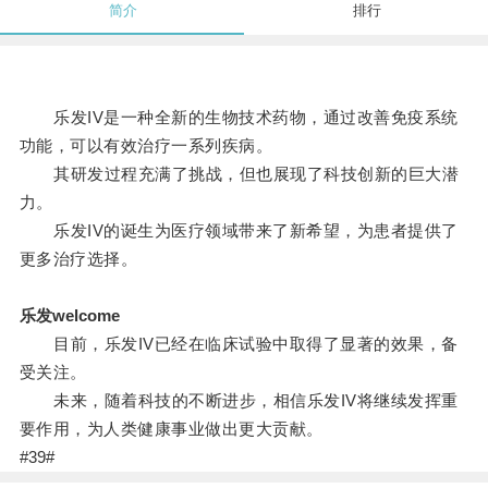
简介
排行
乐发IV是一种全新的生物技术药物，通过改善免疫系统
功能，可以有效治疗一系列疾病。
其研发过程充满了挑战，但也展现了科技创新的巨大潜
力。
乐发IV的诞生为医疗领域带来了新希望，为患者提供了
更多治疗选择。
乐发welcome
目前，乐发IV已经在临床试验中取得了显著的效果，备
受关注。
未来，随着科技的不断进步，相信乐发IV将继续发挥重
要作用，为人类健康事业做出更大贡献。
#39#