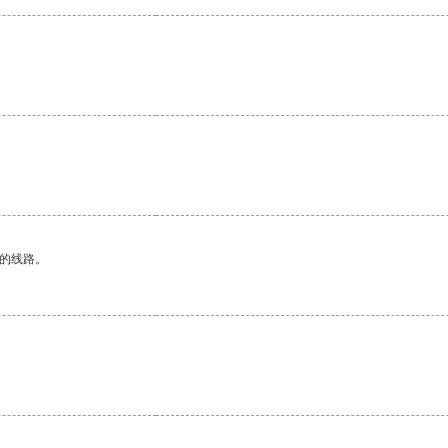
区的线路。