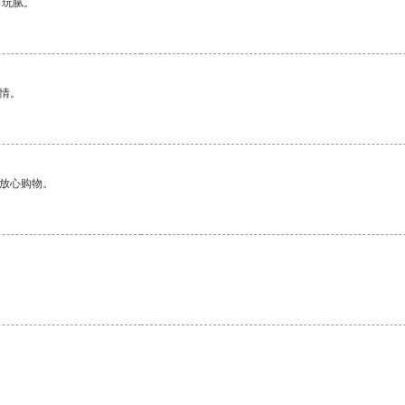
有玩腻。
情。
够放心购物。