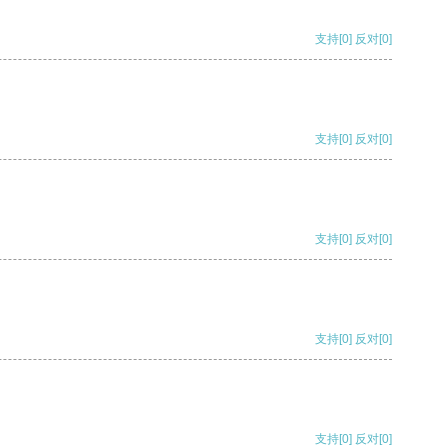
支持
[0]
反对
[0]
支持
[0]
反对
[0]
支持
[0]
反对
[0]
支持
[0]
反对
[0]
支持
[0]
反对
[0]