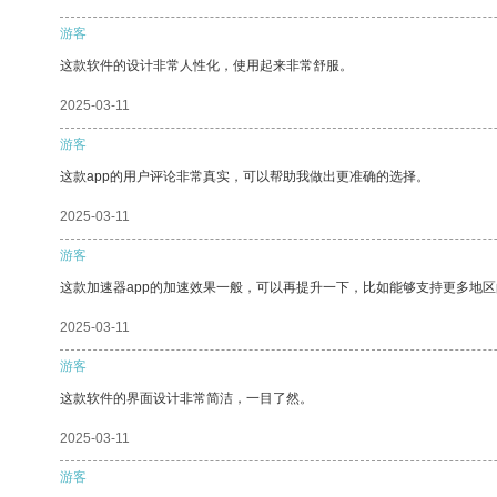
游客
这款软件的设计非常人性化，使用起来非常舒服。
2025-03-11
游客
这款app的用户评论非常真实，可以帮助我做出更准确的选择。
2025-03-11
游客
这款加速器app的加速效果一般，可以再提升一下，比如能够支持更多地
2025-03-11
游客
这款软件的界面设计非常简洁，一目了然。
2025-03-11
游客