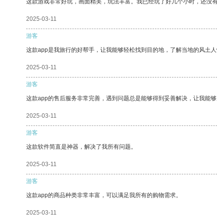
这款游戏非常好玩，画面精美，玩法丰富。我已经玩了好几个小时，还没
2025-03-11
游客
这款app是我旅行的好帮手，让我能够轻松找到目的地，了解当地的风土人
2025-03-11
游客
这款app的售后服务非常完善，遇到问题总是能够得到妥善解决，让我能
2025-03-11
游客
这款软件简直是神器，解决了我所有问题。
2025-03-11
游客
这款app的商品种类非常丰富，可以满足我所有的购物需求。
2025-03-11