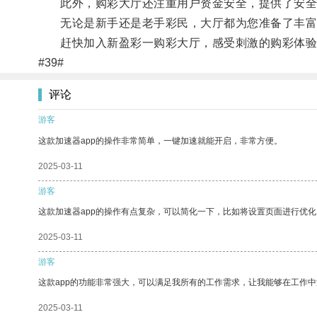
此外，购彩大厅还注重用户资金安全，提供了安全
无论是新手还是老手彩民，大厅都为您准备了丰富的
赶快加入新盈彩一购彩大厅，感受刺激的购彩体验
#39#
评论
游客
这款加速器app的操作非常简单，一键加速就能开启，非常方便。
2025-03-11
游客
这款加速器app的操作有点复杂，可以简化一下，比如将设置页面进行优化
2025-03-11
游客
这款app的功能非常强大，可以满足我所有的工作需求，让我能够在工作
2025-03-11