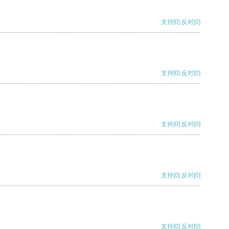
支持
[0]
反对
[0]
支持
[0]
反对
[0]
支持
[0]
反对
[0]
支持
[0]
反对
[0]
支持
[0]
反对
[0]