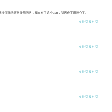
速慢而无法正常使用网络，现在有了这个app，我再也不用担心了。
支持
[0]
反对
[0]
支持
[0]
反对
[0]
支持
[0]
反对
[0]
支持
[0]
反对
[0]